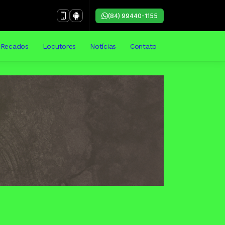
(84) 99440-1155
Recados
Locutores
Notícias
Contato