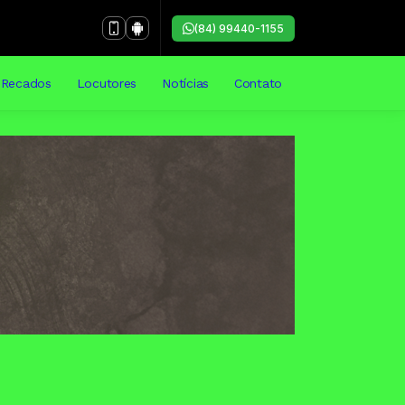
(84) 99440-1155
Recados
Locutores
Notícias
Contato