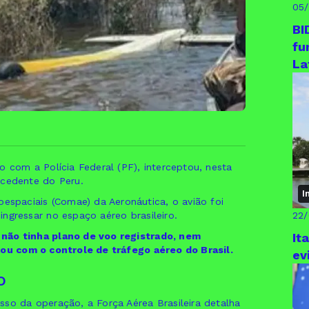
05
BI
fu
La
o com a Polícia Federal (PF), interceptou, nesta
ocedente do Peru.
I
paciais (Comae) da Aeronáutica, o avião foi
ngressar no espaço aéreo brasileiro.
22
 não tinha plano de voo registrado, nem
It
cou com o controle de tráfego aéreo do Brasil.
ev
o
sso da operação, a Força Aérea Brasileira detalha