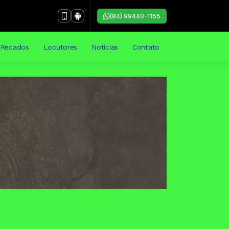
(84) 99440-1155
Recados
Locutores
Notícias
Contato