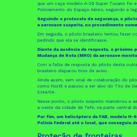
que um caça modelo A-29 Super Tucano foi en
Policiamento do Espaço Aéreo, seguindo a legis
Seguindo o protocolo de segurança, o piloto
a aeronave suspeita, no procedimento nome
Em seguida, o piloto brasileiro tentou fazer c
pedindo que ela se identificasse.
Diante da ausência de resposta, o próximo p
Mudança de Rota (MRO) da aeronave monito
Com a falta de resposta do piloto desta outra
brasileiro disparou tiros de aviso.
Ainda assim, sem sinal de colaboração do pilo
como hostil e passou a ser alvo do Tiro de D
5.144/04.
Nesse ponto, o piloto suspeito manobrou a a
a oeste da cidade de Tefé, na parte central 
Por fim, um helicóptero da FAB, modelo H-
Polícia Federal até o local, que conseguiu d
Proteção de fronteiras