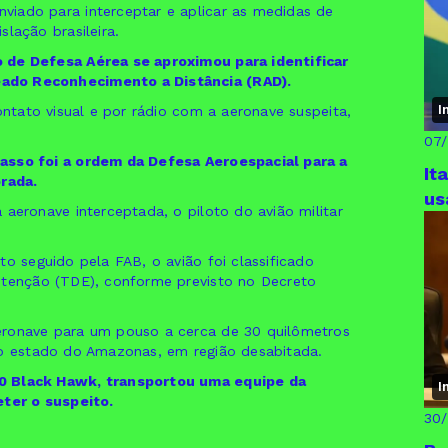
viado para interceptar e aplicar as medidas de
lação brasileira.
 de Defesa Aérea se aproximou para identificar
ado Reconhecimento a Distância (RAD).
I
ontato visual e por rádio com a aeronave suspeita,
07
asso foi a ordem da Defesa Aeroespacial para a
It
rada.
us
 aeronave interceptada, o piloto do avião militar
to seguido pela FAB, o avião foi classificado
etenção (TDE), conforme previsto no Decreto
eronave para um pouso a cerca de 30 quilômetros
do estado do Amazonas, em região desabitada.
60 Black Hawk, transportou uma equipe da
I
eter o suspeito.
30