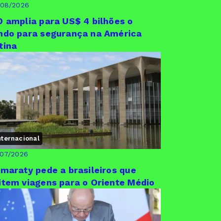
/08/2026
D amplia para US$ 4 bilhões o
ndo para segurança na América
tina
nternacional
/07/2026
amaraty pede a brasileiros que
item viagens para o Oriente Médio