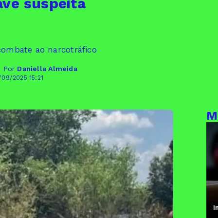
ave suspeita
 combate ao narcotráfico
- Por
Daniella Almeida
/09/2025 15:21
M
I