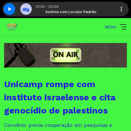
01:00 - 05:00
r Padrão
 08
Insônia - Parte 08
Insônia com Locutor Padrão
MENU
Unicamp rompe com
instituto israelense e cita
genocídio de palestinos
Convênio previa cooperação em pesquisas e