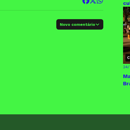
cu
Novo comentário
C
24
Ma
Br