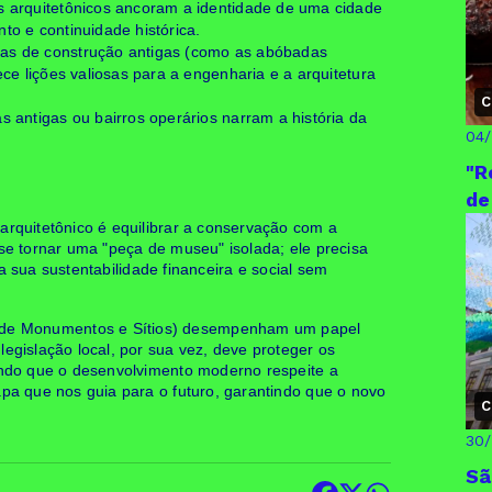
 arquitetônicos ancoram a identidade de uma cidade
o e continuidade histórica.
cas de construção antigas (como as abóbadas
ce lições valiosas para a engenharia e a arquitetura
C
s antigas ou bairros operários narram a história da
04
"R
de
 arquitetônico é equilibrar a conservação com a
 se tornar uma "peça de museu" isolada; ele precisa
a sua sustentabilidade financeira e social sem
 de Monumentos e Sítios) desempenham um papel
legislação local, por sua vez, deve proteger os
tindo que o desenvolvimento moderno respeite a
apa que nos guia para o futuro, garantindo que o novo
C
30
Sã