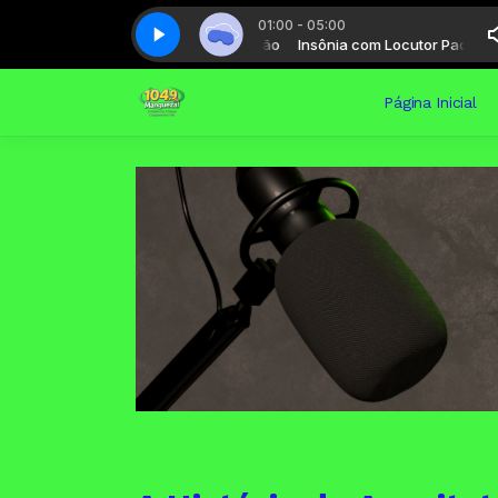
01:00 - 05:00
Insônia com Locutor Padrão
Insônia - Parte 01
Insônia com Locutor Padrão
Insônia - Parte 01
Página Inicial