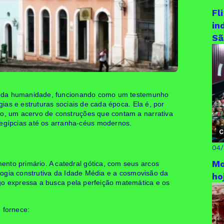
Fl
in
Sã
ória da humanidade, funcionando como um testemunho
ogias e estruturas sociais de cada época. Ela é, por
to, um acervo de construções que contam a narrativa
egípcias até os arranha-céus modernos.
C
04
Mo
nto primário. A catedral gótica, com seus arcos
nologia construtiva da Idade Média e a cosmovisão da
ho
o expressa a busca pela perfeição matemática e os
 fornece: