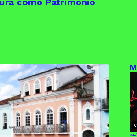
etura como Patrimônio
M
C
04