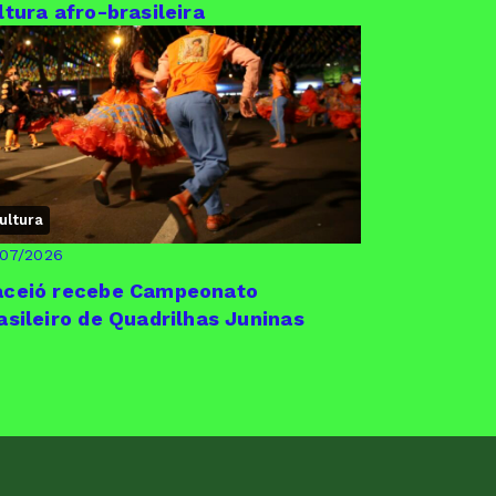
ltura afro-brasileira
ultura
/07/2026
ceió recebe Campeonato
asileiro de Quadrilhas Juninas