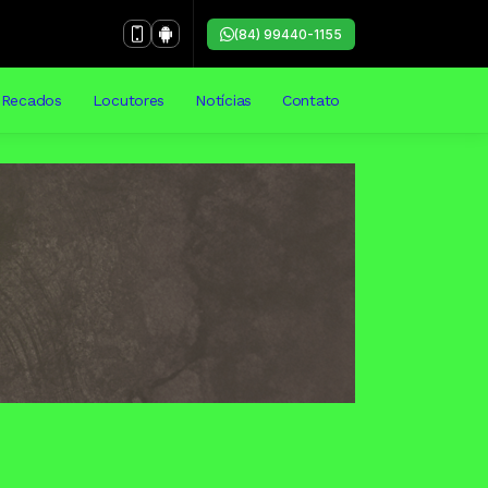
(84) 99440-1155
Recados
Locutores
Notícias
Contato