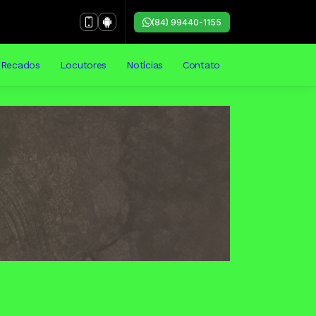
(84) 99440-1155
Recados
Locutores
Notícias
Contato