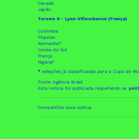
Canadá
Japão
Torneio D - Lyon-Villeurbanne (França)
Colômbia
Filipinas
Alemanha*
Coreia do Sul
França
Nigéria*
*
seleções já classificadas para a Copa do 
Fonte: Agência Brasil
Esta notícia foi publicada respeitando as
polí
Compartilhe essa notícia