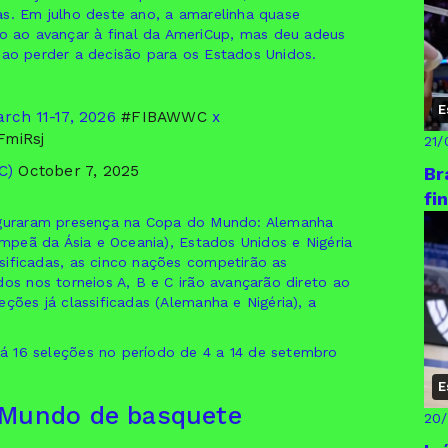
as. Em julho deste ano, a amarelinha quase
 ao avançar à final da AmeriCup, mas deu adeus
a, ao perder a decisão para os Estados Unidos.
E
ch 11-17, 2026 ️
#FIBAWWC
x
FmiRsj
21/
C)
October 7, 2025
Br
fi
seguraram presença na Copa do Mundo: Alemanha
ampeã da Ásia e Oceania), Estados Unidos e Nigéria
sificadas, as cinco nações competirão as
dos nos torneios A, B e C irão avançarão direto ao
ções já classificadas (Alemanha e Nigéria), a
á 16 seleções no período de 4 a 14 de setembro
E
 Mundo de basquete
20