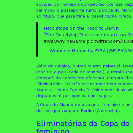
equipes do Torneio A competirão por três vag
carimbou o passaporte rumo à Copa do Mundo
ao título, que garantiria a classificação diret
Next stops on the Road to Berlin ️
⁰The Qualifying Tournaments are on Mar
#WeOwnTheGame
pic.twitter.com/lupx
— Women's Hoops by FIBA (@FIBAWW
Além de Bélgica, outros quatro países já as
(por ser o país-sede do Mundial), Austrália (c
(campeã do continente africano). Embora clas
Eliminatórias. Os três países mais bem coloca
Mundial. Já no Torneio D, único com duas sele
disputa será por apenas duas vagas.
A Copa do Mundo de basquete feminino reunir
do ano que vem, em Berlim (Alemanha).
Eliminatórias da Copa do
feminino