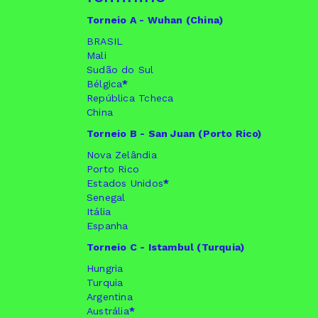
Torneio A - Wuhan (China)
BRASIL
Mali
Sudão do Sul
Bélgica
*
República Tcheca
China
Torneio B - San Juan (Porto Rico)
Nova Zelândia
Porto Rico
Estados Unidos
*
Senegal
Itália
Espanha
Torneio C - Istambul (Turquia)
Hungria
Turquia
Argentina
Austrália
*