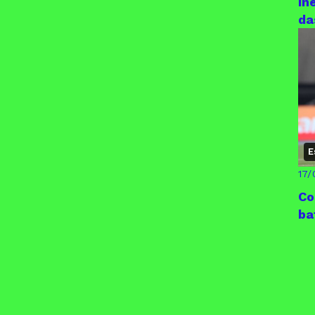
In
da
E
17/
Co
ba