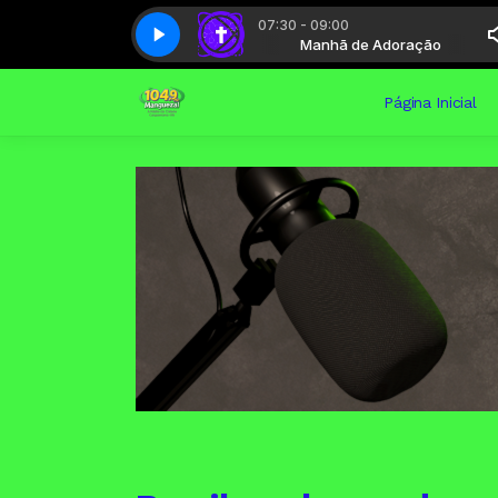
07:30 - 09:00
Manhã de Adoração
Conexão gospel - Parte 3
Manhã de Adoração
Conexão gospel - Parte 3
Página Inicial