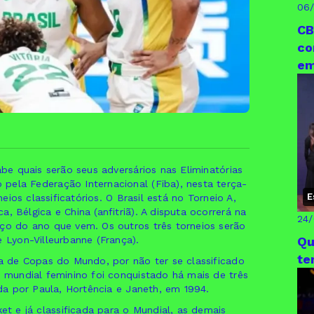
06
CB
co
em
abe quais serão seus adversários nas Eliminatórias
pela Federação Internacional (Fiba), nesta terça-
E
neios classificatórios. O Brasil está no Torneio A,
, Bélgica e China (anfitriã). A disputa ocorrerá na
24
rço do ano que vem. Os outros três torneios serão
e Lyon-Villeurbanne (França).
Qu
te
ra de Copas do Mundo, por não ter se classificado
o mundial feminino foi conquistado há mais de três
ada por Paula, Hortência e Janeth, em 1994.
 e já classificada para o Mundial, as demais