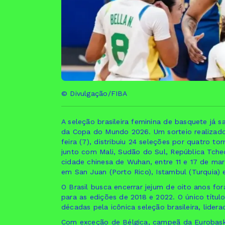
© Divulgação/FIBA
A seleção brasileira feminina de basquete já s
da Copa do Mundo 2026. Um sorteio realizado 
feira (7), distribuiu 24 seleções por quatro tor
junto com Mali, Sudão do Sul, República Tcheca
cidade chinesa de Wuhan, entre 11 e 17 de ma
em San Juan (Porto Rico), Istambul (Turquia) 
O Brasil busca encerrar jejum de oito anos fo
para as edições de 2018 e 2022. O único títul
décadas pela icônica seleção brasileira, lider
Com exceção de Bélgica, campeã da Eurobasket