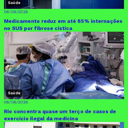
Saúde
06/08/2026
Medicamento reduz em até 85% internações
no SUS por fibrose cística
Saúde
06/08/2026
Rio concentra quase um terço de casos de
exercício ilegal da medicina