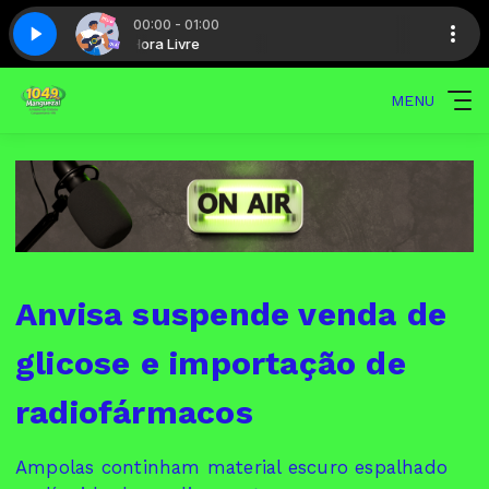
00:00 - 01:00
 Completo
a Livre
Hora Livre
Tradução musical - Completo
MENU
Anvisa suspende venda de
glicose e importação de
radiofármacos
Ampolas continham material escuro espalhado