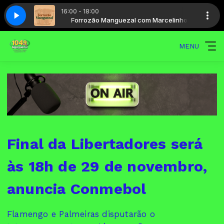
16:00 - 18:00
m Marcelinho
104,9 FM Cantada
Forrozão Manguezal com Marcelinho
MENU
Final da Libertadores será
às 18h de 29 de novembro,
anuncia Conmebol
Flamengo e Palmeiras disputarão o