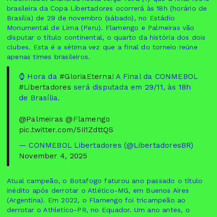
brasileira da Copa Libertadores ocorrerá às 18h (horário de
Brasília) de 29 de novembro (sábado), no Estádio
Monumental de Lima (Peru). Flamengo e Palmeiras vão
disputar o título continental, o quarto da história dos dois
clubes. Esta é a sétima vez que a final do torneio reúne
apenas times brasileiros.
⌚️ Hora da
#GloriaEterna
! A Final da CONMEBOL
#Libertadores
será disputada em 29/11, às 18h
de Brasília.
@Palmeiras
@Flamengo
pic.twitter.com/5Ii1ZdttQS
— CONMEBOL Libertadores (@LibertadoresBR)
November 4, 2025
Atual campeão, o Botafogo faturou ano passado o título
inédito após derrotar o Atlético-MG, em Buenos Aires
(Argentina). Em 2022, o Flamengo foi tricampeão ao
derrotar o Athletico-PR, no Equador. Um ano antes, o