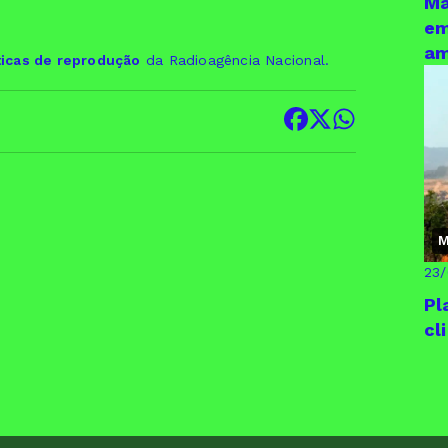
Ma
em
am
ticas de reprodução
da Radioagência Nacional.
M
23
Pl
cl