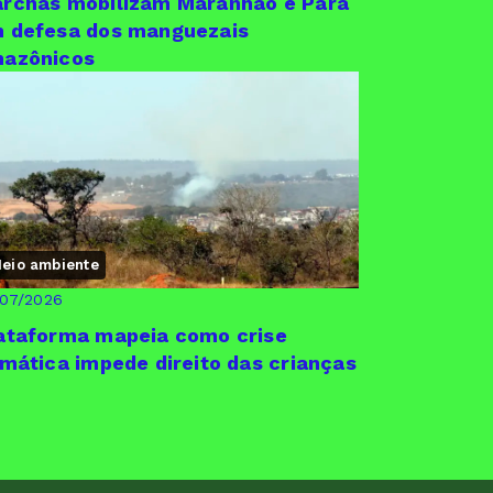
rchas mobilizam Maranhão e Pará
 defesa dos manguezais
azônicos
eio ambiente
/07/2026
ataforma mapeia como crise
imática impede direito das crianças