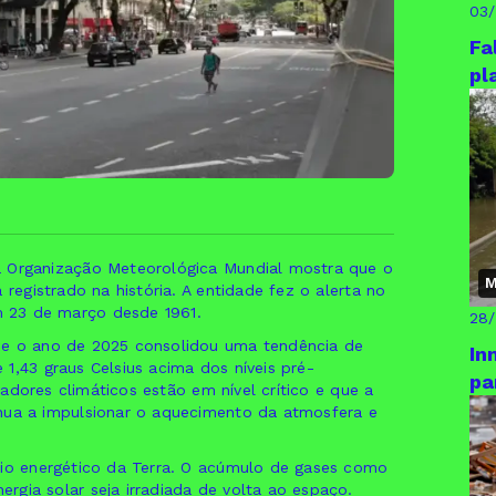
03
Fa
pl
a Organização Meteorológica Mundial mostra que o
M
 registrado na história. A entidade fez o alerta no
 23 de março desde 1961.
28
ue o ano de 2025 consolidou uma tendência de
In
1,43 graus Celsius acima dos níveis pré-
pa
icadores climáticos estão em nível crítico e que a
inua a impulsionar o aquecimento da atmosfera e
rio energético da Terra. O acúmulo de gases como
gia solar seja irradiada de volta ao espaço.