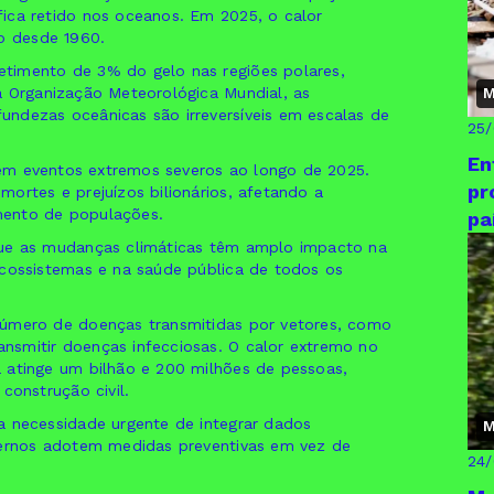
ica retido nos oceanos. Em 2025, o calor
to desde 1960.
timento de 3% do gelo nas regiões polares,
a Organização Meteorológica Mundial, as
M
ndezas oceânicas são irreversíveis em escalas de
25
En
u em eventos extremos severos ao longo de 2025.
pr
ortes e prejuízos bilionários, afetando a
mento de populações.
pa
que as mudanças climáticas têm amplo impacto na
ecossistemas e na saúde pública de todos os
número de doenças transmitidas por vetores, como
nsmitir doenças infecciosas. O calor extremo no
 atinge um bilhão e 200 milhões de pessoas,
construção civil.
a necessidade urgente de integrar dados
M
vernos adotem medidas preventivas em vez de
24