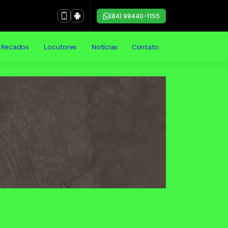
(84) 99440-1155
Recados
Locutores
Notícias
Contato