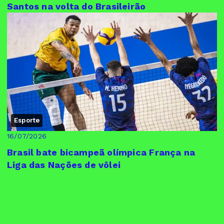
Santos na volta do Brasileirão
Esporte
16/07/2026
Brasil bate bicampeã olímpica França na
Liga das Nações de vôlei