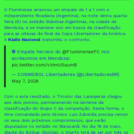
O Fluminense arrancou um empate de 1 a 1 com o
Independiente Rivadavia (Argentina), na noite desta quarta-
feira (6) no estádio Malvinas Argentinas, na cidade de
Mendoza, e se manteve vivo em busca da classificação
para as oitavas de final da Copa Libertadores da América.
A
Rádio Nacional
transmitiu o confronto.
⚽ Empate heroico do
@FluminenseFC
nos
acréscimos em Mendoza!
pic.twitter.com/vVimU5aumB
— CONMEBOL Libertadores (@LibertadoresBR)
May 7, 2026
Com o este resultado, o Tricolor das Laranjeiras chegou
aos dois pontos, permanecendo na lanterna da
classificação do Grupo C da competição. Desta forma, o
time comandado pelo técnico Luis Zubeldía precisa vencer
os seus dois próximos compromissos, que serão
disputados no estádio no Maracanã. No dia 19 de maio,
diante do Bolívar (Bolívia), o triunfo terá de ser por três os