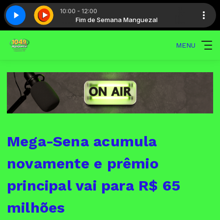
10:00 - 12:00
guezal
te 4
Play hits - Parte 4
Fim de Semana Manguezal
MENU
Mega-Sena acumula
novamente e prêmio
principal vai para R$ 65
milhões