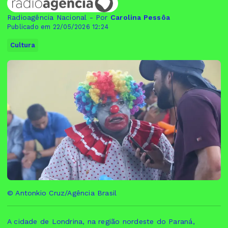
Radioagência Nacional - Por
Carolina Pessôa
Publicado em 22/05/2026 12:24
Cultura
© Antonkio Cruz/Agência Brasil
A cidade de Londrina, na região nordeste do Paraná,