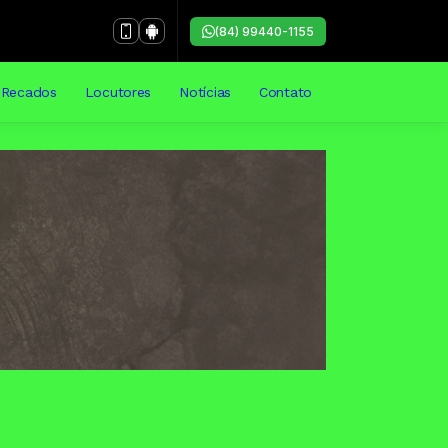
(84) 99440-1155
Recados
Locutores
Notícias
Contato