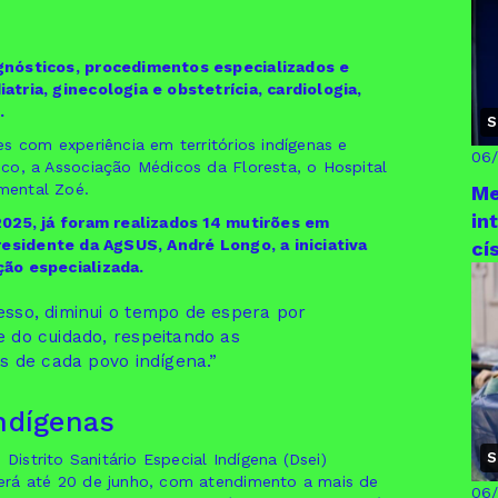
gnósticos, procedimentos especializados e
tria, ginecologia e obstetrícia, cardiologia,
.
S
s com experiência em territórios indígenas e
06
co, a Associação Médicos da Floresta, o Hospital
amental Zoé.
Me
in
2025, já foram realizados 14 mutirões em
residente da AgSUS, André Longo, a iniciativa
cí
ção especializada.
esso, diminui o tempo de espera por
e do cuidado, respeitando as
es de cada povo indígena.”
indígenas
S
Distrito Sanitário Especial Indígena (Dsei)
erá até 20 de junho, com atendimento a mais de
06