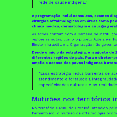
rede de saúde indígena.”
A programação inclui consultas, exames dia
cirurgias oftalmológicas em áreas como pedia
clínica médica, dermatologia e cirurgia geral
As ações contam com a parceria de instituiçõe
regiões remotas, como o projeto Aldeia em Fo
Einstein Israelita e a Organização não govern
Desde o início da estratégia, em agosto de 
diferentes regiões do país. Para o diretor-p
amplia o acesso dos povos indígenas à aten
“Essa estratégia reduz barreiras de ac
atendimento e fortalece a integralidad
especificidades culturais e as realidad
Mutirões nos territórios 
No território Xukuru do Ororubá, atendido pelo 
Pernambuco, o mutirão de oftalmologia ocorr