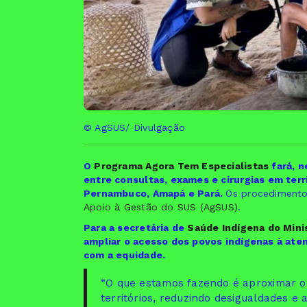
© AgSUS/ Divulgação
O
Programa Agora Tem Especialistas
fará, n
entre consultas, exames e cirurgias em terr
Pernambuco, Amapá e Pará.
Os procedimento
Apoio à Gestão do SUS (AgSUS)
.
Para a secretária de
Saúde Indígena do Mini
ampliar o acesso dos povos indígenas à at
com a equidade.
“O que estamos fazendo é aproximar o
territórios, reduzindo desigualdades e