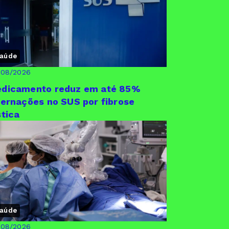
aúde
/08/2026
dicamento reduz em até 85%
ternações no SUS por fibrose
stica
aúde
/08/2026