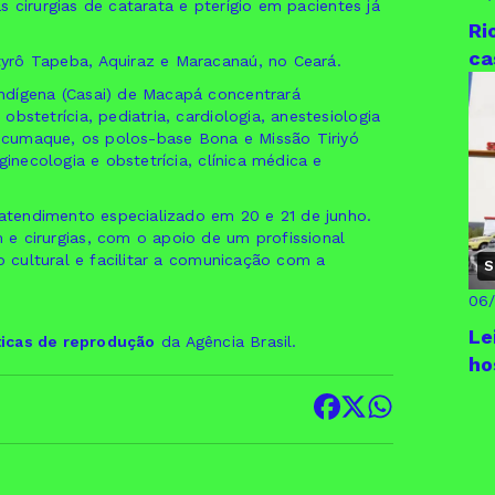
as cirurgias de catarata e pterígio em pacientes já
Ri
ca
yrô Tapeba, Aquiraz e Maracanaú, no Ceará.
ndígena (Casai) de Macapá concentrará
bstetrícia, pediatria, cardiologia, anestesiologia
mucumaque, os polos-base Bona e Missão Tiriyó
ginecologia e obstetrícia, clínica médica e
 atendimento especializado em 20 e 21 de junho.
e cirurgias, com o apoio de um profissional
o cultural e facilitar a comunicação com a
S
06
Le
ticas de reprodução
da Agência Brasil.
ho