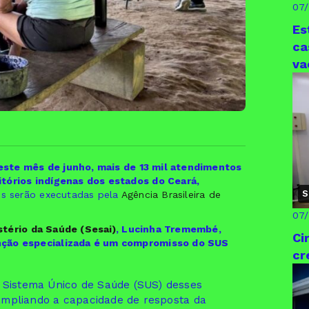
07
Es
ca
va
este mês de junho, mais de 13 mil atendimentos
itórios indígenas dos estados do Ceará,
S
s serão executadas pela
Agência Brasileira de
07
stério da Saúde (Sesai)
, Lucinha Tremembé,
Ci
enção especializada é um compromisso do SUS
cr
 Sistema Único de Saúde (SUS) desses
 ampliando a capacidade de resposta da