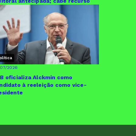
eitoral antecipada; cabe recurso
olítica
/07/2026
B oficializa Alckmin como
ndidato à reeleição como vice-
esidente