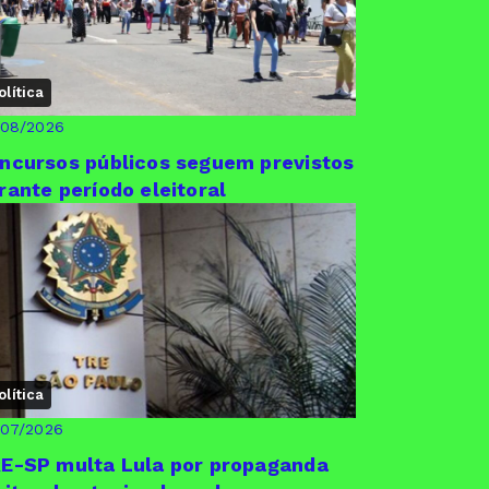
olítica
/08/2026
ncursos públicos seguem previstos
rante período eleitoral
olítica
/07/2026
E-SP multa Lula por propaganda