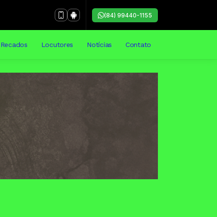
(84) 99440-1155
Recados
Locutores
Notícias
Contato