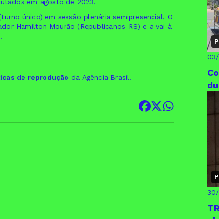
utados em agosto de 2023.
turno único) em sessão plenária semipresencial. O
ador Hamilton Mourão (Republicanos-RS) e a vai à
.
P
03
Co
ticas de reprodução
da Agência Brasil.
du
P
30
TR