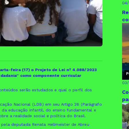
04
Re
co
rta-feira (17) o Projeto de Lei nº 4.088/2023
P
 cidadania” como componente curricular
03
onteúdos serão estudados e qual o perfil dos
Co
pa
ucação Nacional (LDB) em seu Artigo 26 (Parágrafo
os da educação infantil, do ensino fundamental e
re a realidade social e política do Brasil.
 pela deputada Renata Hellmeister de Abreu