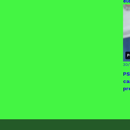
el
P
30
PS
ca
pr