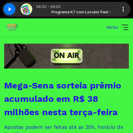
06:00 - 08:00
Locutor Padrão
arte 5
Hits 80 - Parte 5
Programa K7 com Locutor Padrão
MENU
Mega-Sena sorteia prêmio
acumulado em R$ 38
milhões nesta terça-feira
Apostas podem ser feitas até as 20h, horário de