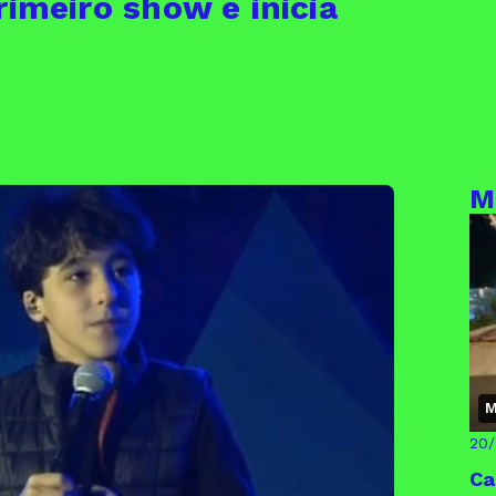
rimeiro show e inicia
M
M
20
Ca