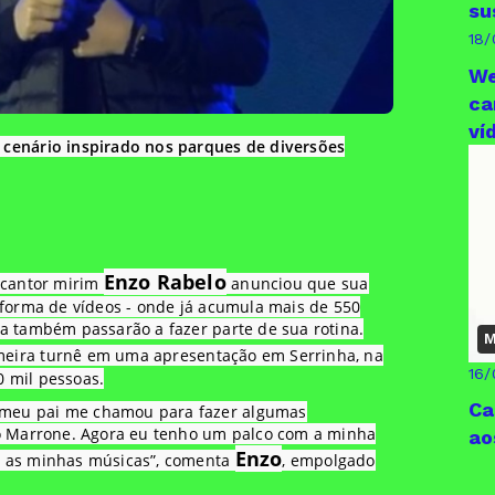
su
18/
We
ca
ví
 cenário inspirado nos parques de diversões
Enzo Rabelo
o cantor mirim
anunciou que sua
taforma de vídeos - onde já acumula mais de 550
ra também passarão a fazer parte de sua rotina.
M
meira turnê em uma apresentação em Serrinha, na
16/
0 mil pessoas.
Ca
 meu pai me chamou para fazer algumas
io Marrone. Agora eu tenho um palco com a minha
ao
Enzo
s as minhas músicas”, comenta
, empolgado