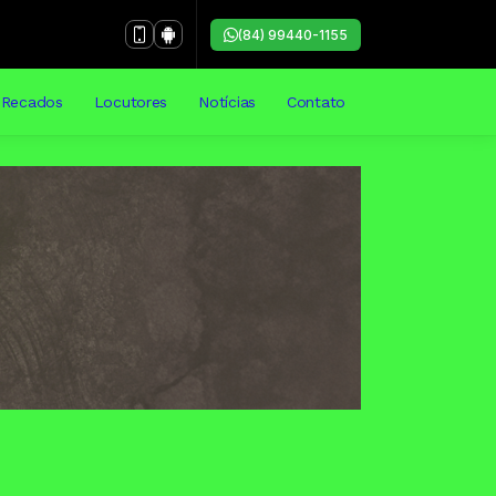
(84) 99440-1155
Recados
Locutores
Notícias
Contato