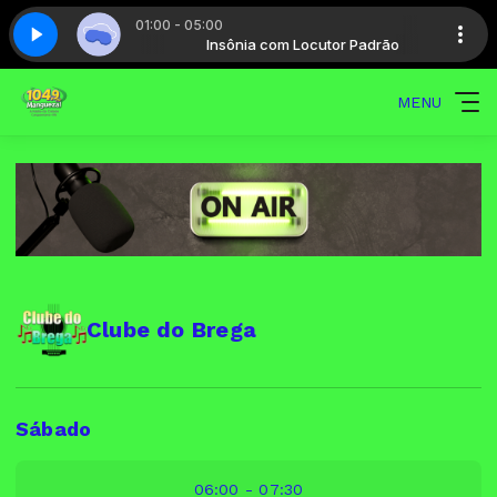
01:00 - 05:00
 Locutor Padrão
- Parte 05
Insônia - Parte 05
Insônia com Locutor Padrão
MENU
Clube do Brega
Sábado
06:00 - 07:30