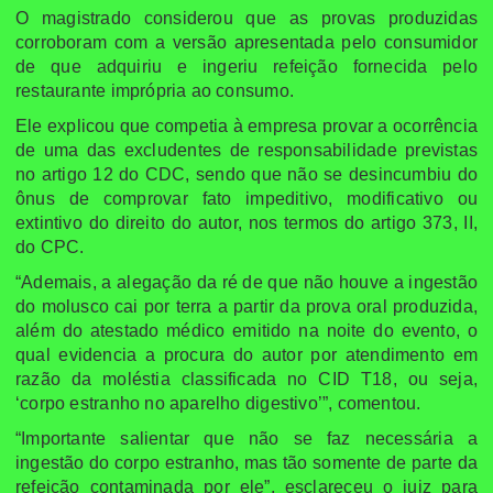
O magistrado considerou que as provas produzidas
corroboram com a versão apresentada pelo consumidor
de que adquiriu e ingeriu refeição fornecida pelo
restaurante imprópria ao consumo.
Ele explicou que competia à empresa provar a ocorrência
de uma das excludentes de responsabilidade previstas
no artigo 12 do CDC, sendo que não se desincumbiu do
ônus de comprovar fato impeditivo, modificativo ou
extintivo do direito do autor, nos termos do artigo 373, II,
do CPC.
“Ademais, a alegação da ré de que não houve a ingestão
do molusco cai por terra a partir da prova oral produzida,
além do atestado médico emitido na noite do evento, o
qual evidencia a procura do autor por atendimento em
razão da moléstia classificada no CID T18, ou seja,
‘corpo estranho no aparelho digestivo’”, comentou.
“Importante salientar que não se faz necessária a
ingestão do corpo estranho, mas tão somente de parte da
refeição contaminada por ele”, esclareceu o juiz para