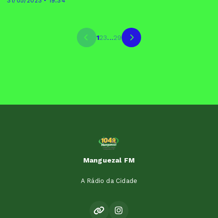
31/05/2023 • 19:34
1
2
3
...
29
Manguezal FM
A Rádio da Cidade