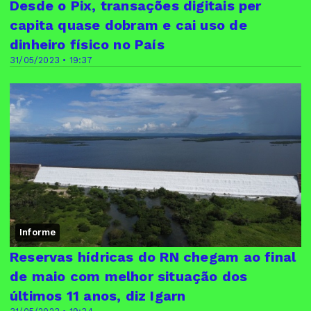
Desde o Pix, transações digitais per
capita quase dobram e cai uso de
dinheiro físico no País
31/05/2023 • 19:37
Informe
Reservas hídricas do RN chegam ao final
de maio com melhor situação dos
últimos 11 anos, diz Igarn