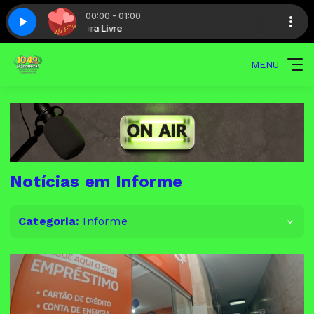
00:00 - 01:00
ivre
Hora Livre
Love hits - Parte 8
MENU
Notícias em Informe
Categoria:
Informe