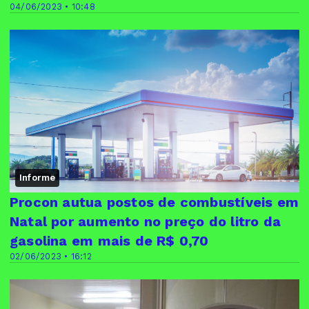
04/06/2023 • 10:48
Informe
Procon autua postos de combustíveis em
Natal por aumento no preço do litro da
gasolina em mais de R$ 0,70
02/06/2023 • 16:12