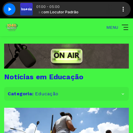
01:00 - 05:00
Insônia com Locutor Padrão
Insônia com 
MENU
Notícias em Educação
Categoria:
Educação