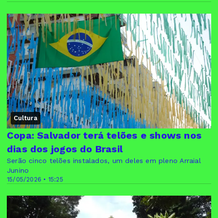
Cultura
Copa: Salvador terá telões e shows nos
dias dos jogos do Brasil
Serão cinco telões instalados, um deles em pleno Arraial
Junino
15/05/2026 • 15:25