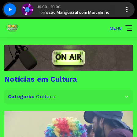
16:00 - 18:00
celinho
arte 5
Forrozão Manguezal com Marcelinho
Vale a pena ouvir de novo - Parte 5
MENU
Notícias em Cultura
Categoria:
Cultura