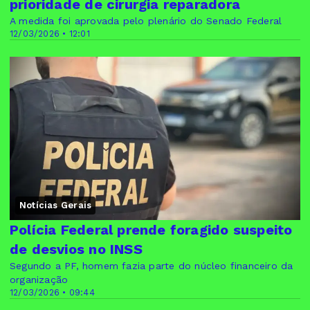
prioridade de cirurgia reparadora
A medida foi aprovada pelo plenário do Senado Federal
12/03/2026 • 12:01
Notícias Gerais
Polícia Federal prende foragido suspeito
de desvios no INSS
Segundo a PF, homem fazia parte do núcleo financeiro da
organização
12/03/2026 • 09:44