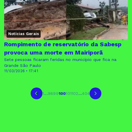
Notícias Gerais
Rompimento de reservatório da Sabesp
provoca uma morte em Mairiporã
Sete pessoas ficaram feridas no município que fica na
Grande São Paulo
11/03/2026 • 17:41
1
...
98
99
100
101
102
...
404