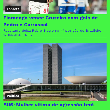
Esporte
Flamengo vence Cruzeiro com gols de
Pedro e Carrascal
Resultado deixa Rubro-Negro na 4ª posição do Brasileiro
12/03/2026 • 12:02
Política
SUS: Mulher vítima de agressão terá